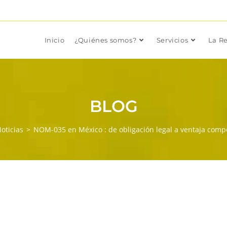
Inicio
¿Quiénes somos?
Servicios
La Re
BLOG
oticias
>
NOM-035 en México : de obligación legal a ventaja compe