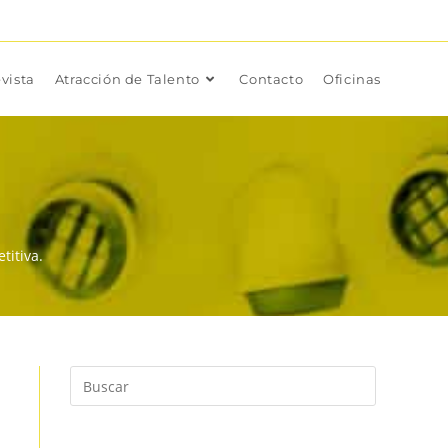
vista
Atracción de Talento
Contacto
Oficinas
titiva.