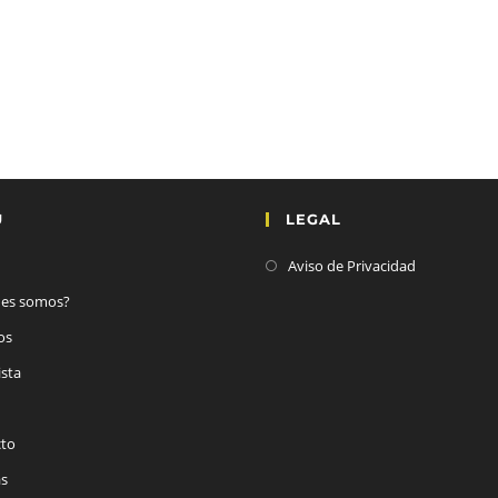
Ú
LEGAL
Aviso de Privacidad
nes somos?
os
ista
cto
as