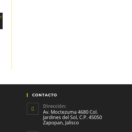
CONTACTO
Dirección:
Av. Moctezuma 4680 Col.
Jardines del Sol, C.P. 45050
Zapopan, Jalisco