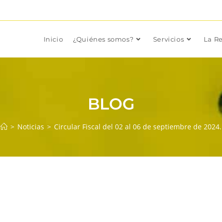
Inicio
¿Quiénes somos?
Servicios
La Re
BLOG
>
Noticias
>
Circular Fiscal del 02 al 06 de septiembre de 2024.